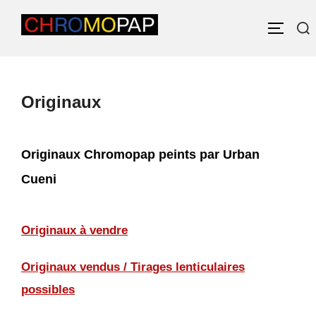
Aller
Rechercher :
au
PERM
contenu
Originaux
Originaux Chromopap peints par Urban
Cueni
Originaux à vendre
Originaux vendus / Tirages lenticulaires
possibles